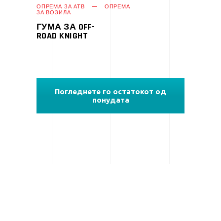
ПРОЧИТАЈ ПОВЕЌЕ
ОПРЕМА ЗА АТВ
ОПРЕМА
ЗА ВОЗИЛА
ГУМА ЗА OFF-
ROAD KNIGHT
Погледнете го остатокот од
понудата