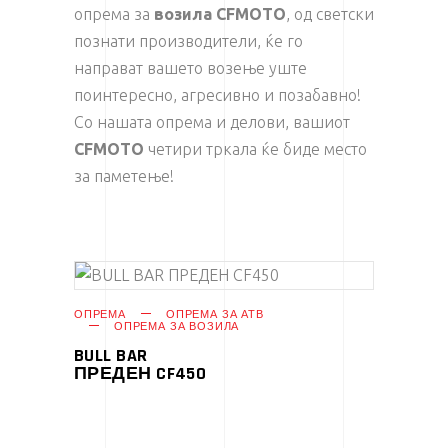
опрема за
возила CFMOTO
, од светски
познати производители, ќе го
направат вашето возење уште
поинтересно, агресивно и позабавно!
Со нашата опрема и делови, вашиот
CFMOTO
четири тркала ќе биде место
за паметење!
ПРОЧИТАЈ ПОВЕЌЕ
ОПРЕМА
ОПРЕМА ЗА АТВ
ОПРЕМА ЗА ВОЗИЛА
BULL BAR
ПРЕДЕН CF450