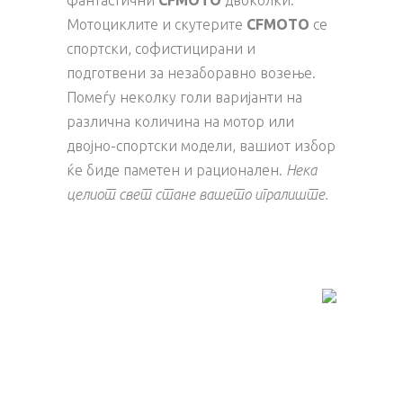
фантастични
CFMOTO
двоколки.
Мотоциклите и скутерите
CFMOTO
се
спортски, софистицирани и
подготвени за незаборавно возење.
Помеѓу неколку голи варијанти на
различна количина на мотор или
двојно-спортски модели, вашиот избор
ќе биде паметен и рационален.
Нека
целиот свет стане вашето игралиште.