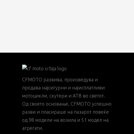
CFMOTO развива, произведува и
продава најсигурни и најисплатливи
мотоцикли, скутери и АТВ во светот.
Од своето основање, CFMOTO успешно
разви и пласираше на пазарот повеќе
од 98 модели на возила и 51 модел на
агрегати.