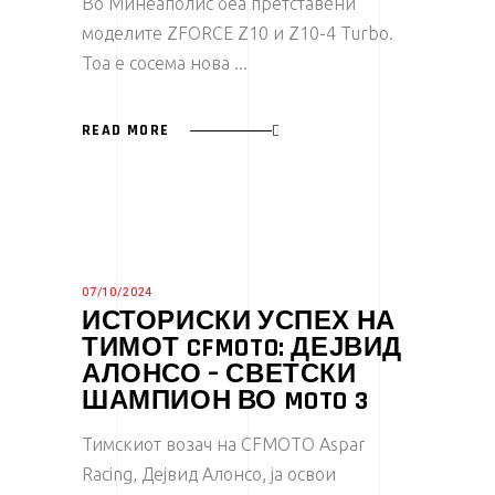
Во Минеаполис беа претставени
моделите ZFORCE Z10 и Z10-4 Turbo.
Тоа е сосема нова
READ MORE
07/10/2024
ИСТОРИСКИ УСПЕХ НА
ТИМОТ CFMOTO: ДЕЈВИД
АЛОНСО – СВЕТСКИ
ШАМПИОН ВО MOTO 3
Тимскиот возач на CFMOTO Aspar
Racing, Дејвид Алонсо, ја освои