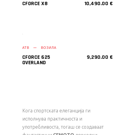
CFORCE X8
10,490.00
€
АТВ
ВОЗИЛА
CFORCE 625
9,290.00
€
OVERLAND
Кога спортската елеганција ги
исполнува практичноста и
употребливоста, тогаш се создаваат