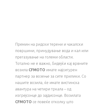
Премин на ридски терени и чакалски
површини, принудување вода и кал или
прегазување на големи области.
Тотално не е важно, бидејќи кај врвните
возила
CFMOTO
имате најсигурен
партнер за возење за сите прилики. Со
нашите возила, ќе имате вистинска
авантура на четири тркала – од
изгрејсонце до зајдисонце. Возилата
CFMOTO
се повеќе отколку што