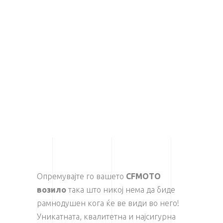
Опремувајте го вашето
CFMOTO
возило
така што никој нема да биде
рамнодушен кога ќе ве види во него!
Уникатната, квалитетна и најсигурна