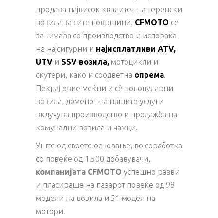
продава највисок квалитет на теренски
возила за сите површини.
CFMOTO
се
занимава со производство и испорака
на најсигурни и
најисплатливи ATV,
UTV
и
SSV возила,
мотоцикли и
скутери, како и соодветна
опрема
.
Покрај овие моќни и сè попопуларни
возила, доменот на нашите услуги
вклучува производство и продажба на
комунални возила и чамци.
Уште од своето основање, во соработка
со повеќе од 1.500 добавувачи,
компанијата CFMOTO
успешно разви
и пласираше на пазарот повеќе од 98
модели на возила и 51 модел на
мотори.