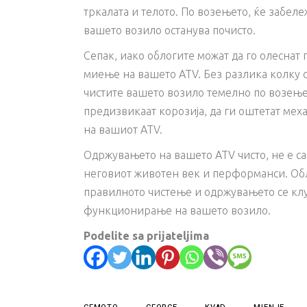
тркалата и телото. По возењето, ќе забеле
вашето возило останува почисто.
Сепак, иако облогите можат да го олеснат 
миење на вашето ATV. Без разлика колку с
чистите вашето возило темелно по возење 
предизвикаат корозија, да ги оштетат мех
на вашиот ATV.
Одржувањето на вашето ATV чисто, не е с
неговиот животен век и перформанси. Обло
правилното чистење и одржувањето се клу
функционирање на вашето возило.
Podelite sa prijateljima