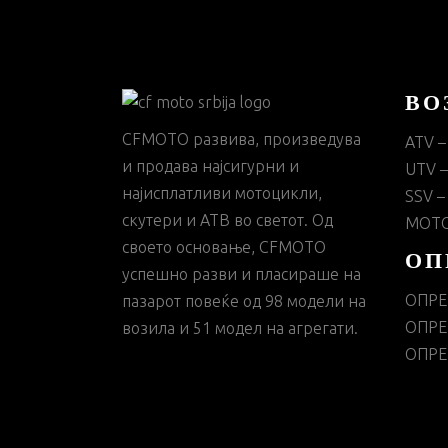
ВО
CFMOTO развива, произведува
ATV –
и продава најсигурни и
UTV –
најисплатливи мотоцикли,
SSV –
скутери и АТВ во светот. Од
МОТО
своето основање, CFMOTO
ОП
успешно разви и пласираше на
ОПРЕ
пазарот повеќе од 98 модели на
ОПРЕ
возила и 51 модел на агрегати.
ОПРЕ