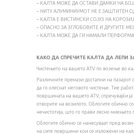
– КАЛТА МОЖЕ ДА ОСТАВИ ДАМКИ НА БОЈ
– НИТУ АЛУМИНИУМОТ НЕ Е ЗАШТИТЕН О
– КАЛТА Е ВИСТИНСКИ СОЈУЗ НА КОРОЗИ
– ОПАСНО ЗА ЗГЛОБОВИТЕ И ДРУГИТЕ М
– КАЛТА МОЖЕ ДА ГИ НАМАЛИ ПЕРФОРМА
КАКО ДА СПРЕЧИТЕ КАЛТА ДА ЛЕПИ З
Чистењето на вашето ATV по возење во кал
Различните премази достапни на пазарот с
да го олеснат неговото чистење. Тие работ
површината на вашето ATV, спречувајќи ја
отворите на возилото. Облогите обично со
нечистотија, што го прави лесно миењето 
Облогите обично се нанесуваат пред возе
на сите површини кои се изложени на кал, 