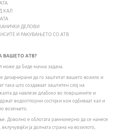
АТА
Д КАЛ
ЈАТА
ЕХАНИЧКИ ДЕЛОВИ
НСИТЕ И РАКУВАЊЕТО СО АТВ
А ВАШЕТО АТВ?
 може да биде мачна задача.
е дизајнирани да го заштитат вашето возило и
ат така што создаваат заштитен слој на
 калта да навлезе длабоко во површините и
држат водоотпорни состојки кои одбиваат кал и
по возењето.
ње. Доволно е облогата рамномерно да се нанесе
вклучувајќи ја долната страна на возилото,