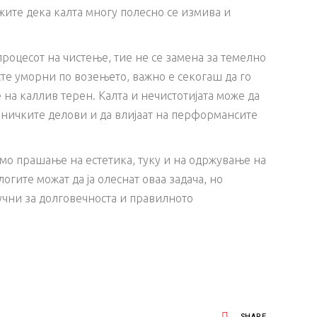
жите дека калта многу полесно се измива и
процесот на чистење, тие не се замена за темелно
те уморни по возењето, важно е секогаш да го
на каллив терен. Калта и нечистотијата може да
аничките делови и да влијаат на перформансите
амо прашање на естетика, туку и на одржување на
гите можат да ја олеснат оваа задача, но
чни за долговечноста и правилното
SHARE