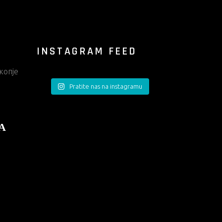
INSTAGRAM FEED
копје
Pratite nas na instagramu
А
Е