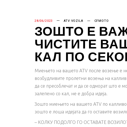
28/06/2023
ATV VOZILA
CFMOTO
ЗОШТО Е ВАЖ
ЧИСТИТЕ ВА
КАЛ ПО СЕКО
Миењето на вашето ATV после возење е не
возбудливите пролетни возења на калливи
да се пресоблечат и да се одморат што е м
залепено со кал, не е добра идеја.
Зошто миењето на вашето ATV по калливо 
зошто е лоша идејата да го оставите вози
– КОЛКУ ПОДОЛГО ГО ОСТАВАТЕ ВОЗИЛО