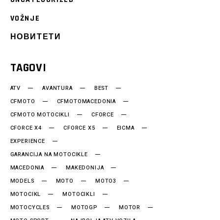
VOŽNJE
НОВИТЕТИ
TAGOVI
ATV
AVANTURA
BEST
CFMOTO
CFMOTOMACEDONIA
CFMOTO MOTOCIKLI
CFORCE
CFORCE X4
CFORCE X5
EICMA
EXPERIENCE
GARANCIJA NA MOTOCIKLE
MACEDONIA
MAKEDONIJA
MODELS
MOTO
MOTO3
MOTOCIKL
MOTOCIKLI
MOTOCYCLES
MOTOGP
MOTOR