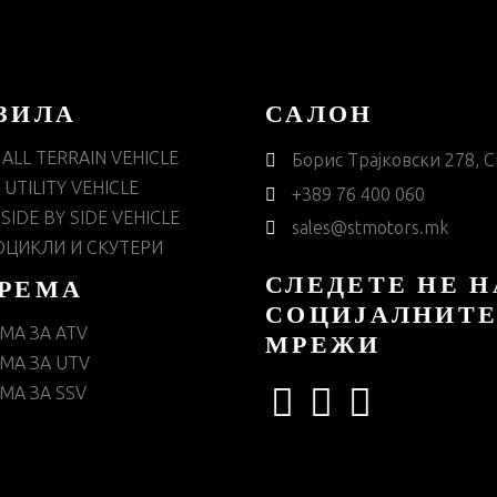
ЗИЛА
САЛОН
 ALL TERRAIN VEHICLE
Борис Трајковски 278, С
 UTILITY VEHICLE
+389 76 400 060
 SIDE BY SIDE VEHICLE
sales@stmotors.mk
ЦИКЛИ И СКУТЕРИ
СЛЕДЕТЕ НЕ Н
РЕМА
СОЦИЈАЛНИТ
МА ЗА ATV
МРЕЖИ
МА ЗА UTV
МА ЗА SSV