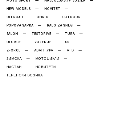
MOTO SPORT
NAJBOLJA ATV VOZILA
NEW MODELS
NOVITET
OFFROAD
OHRID
OUTDOOR
POPOVA SAPKA
RALO ZA SNEG
SALON
TESTDRIVE
TURA
UFORCE
VOZENJE
X5
ZFORCE
АВАНТУРА
АТВ
ЗИМСКА
МОТОЦИКЛИ
НАСТАН
НОВИТЕТИ
ТЕРЕНСКИ ВОЗИЛА