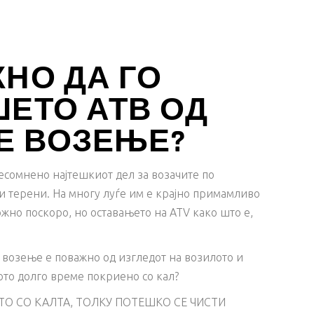
НО ДА ГО
ШЕТО АТВ ОД
Е ВОЗЕЊЕ?
сомнено најтешкиот дел за возачите по
 терени. На многу луѓе им е крајно примамливо
ожно поскоро, но оставањето на ATV како што е,
возење е поважно од изгледот на возилото и
лото долго време покриено со кал?
ТО СО КАЛТА, ТОЛКУ ПОТЕШКО СЕ ЧИСТИ