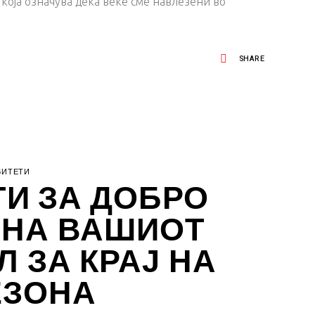
 која означува дека веќе сме навлезени во
SHARE
ВИТЕТИ
ТИ ЗА ДОБРО
НА ВАШИОТ
 ЗА КРАЈ НА
ЕЗОНА