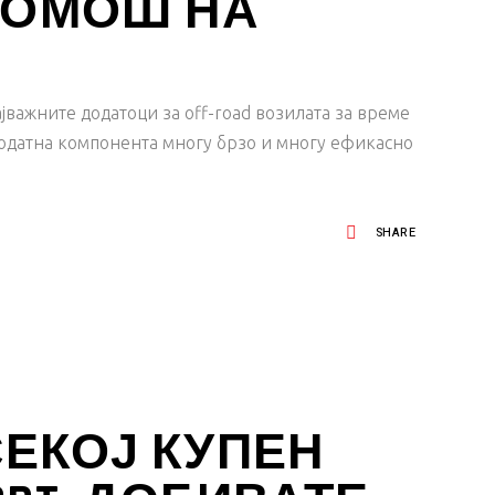
ПОМОШ НА
ајважните додатоци за off-road возилата за време
додатна компонента многу брзо и многу ефикасно
SHARE
СЕКОЈ КУПЕН