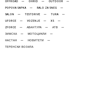
OFFROAD
OHRID
OUTDOOR
POPOVA SAPKA
RALO ZA SNEG
SALON
TESTDRIVE
TURA
UFORCE
VOZENJE
X5
ZFORCE
АВАНТУРА
АТВ
ЗИМСКА
МОТОЦИКЛИ
НАСТАН
НОВИТЕТИ
ТЕРЕНСКИ ВОЗИЛА