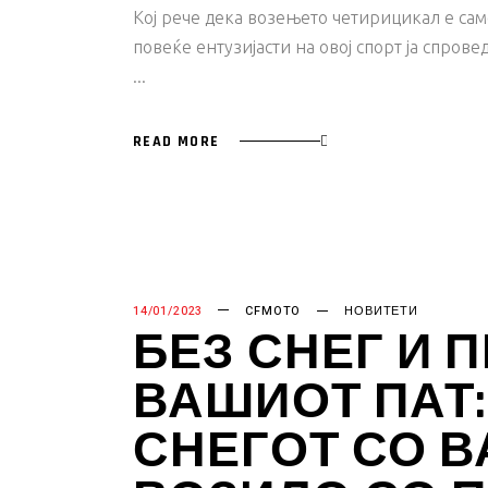
Кој рече дека возењето четирицикал е сам
повеќе ентузијасти на овој спорт ја спровед
READ MORE
14/01/2023
CFMOTO
НОВИТЕТИ
БЕЗ СНЕГ И 
ВАШИОТ ПАТ:
СНЕГОТ СО 