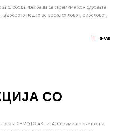
за слобода, желба да се стремиме кон суровата
најдоброто нешто во врска со ловот, риболовот,
SHARE
КЦИЈА СО
е новата CFMOTO АКЦИЈА! Со самиот почеток на