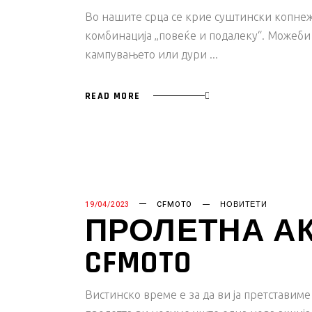
Во нашите срца се крие суштински копнеж 
комбинација „повеќе и подалеку“. Можеби 
кампувањето или дури
READ MORE
19/04/2023
CFMOTO
НОВИТЕТИ
ПРОЛЕТНА А
CFMOTO
Вистинско време е за да ви ја претставим