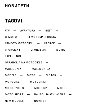
НОВИТЕТИ
TAGOVI
ATV
AVANTURA
BEST
CFMOTO
CFMOTOMACEDONIA
CFMOTO MOTOCIKLI
CFORCE
CFORCE X4
CFORCE X5
EICMA
EXPERIENCE
GARANCIJA NA MOTOCIKLE
MACEDONIA
MAKEDONIJA
MODELS
MOTO
MOTO3
MOTOCIKL
MOTOCIKLI
MOTOCYCLES
MOTOGP
MOTOR
MOTO SPORT
NAJBOLJA ATV VOZILA
NEW MODELS
NOVITET