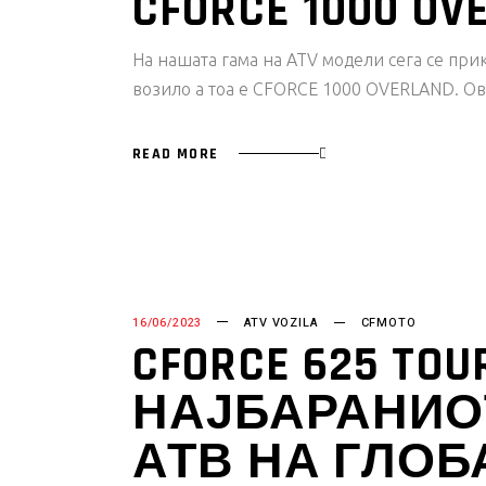
CFORCE 1000 OV
На нашата гама на ATV модели сега се пр
возило а тоа е CFORCE 1000 OVERLAND. Ова
READ MORE
16/06/2023
ATV VOZILA
CFMOTO
CFORCE 625 TOU
НАЈБАРАНИО
АТВ НА ГЛО