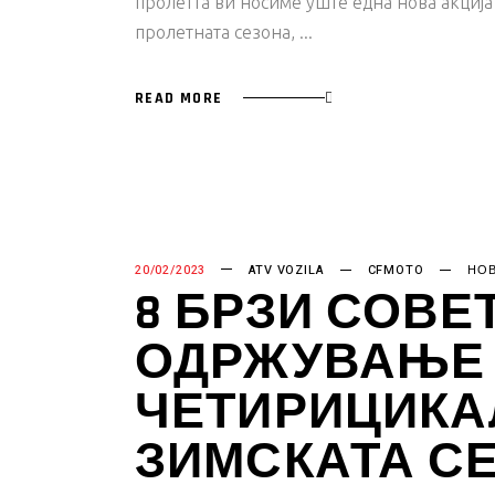
пролетта ви носиме уште една нова акција
пролетната сезона,
READ MORE
20/02/2023
ATV VOZILA
CFMOTO
НО
8 БРЗИ СОВЕ
ОДРЖУВАЊЕ 
ЧЕТИРИЦИКАЛ
ЗИМСКАТА С