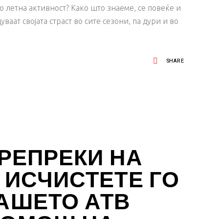
о летна активност? Како што знаеме, се повеќе и
уваат својата страст во сите сезони, па дури и во
SHARE
ПРЕПРЕКИ НА
 ИСЧИСТЕТЕ ГО
ВАШЕТО АТВ