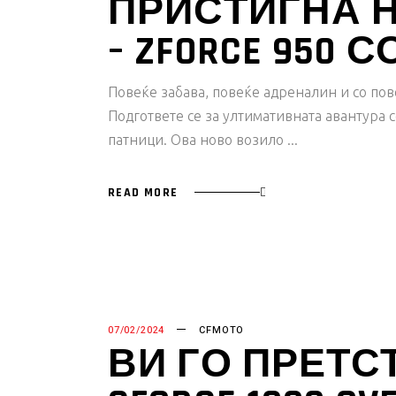
ПРИСТИГНА 
– ZFORCE 950 
Повеќе забава, повеќе адреналин и со пов
Подгответе се за ултимативната авантура 
патници. Ова ново возило
READ MORE
07/02/2024
CFMOTO
ВИ ГО ПРЕТ