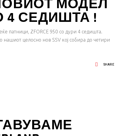
НОВИОТ МОДЕЛ
СО 4 СЕДИШТА !
еќе патници, ZFORCE 950 со дури 4 седишта.
со нашиот целосно нов SSV кој собира до четири
SHARE
СТАВУВАМЕ