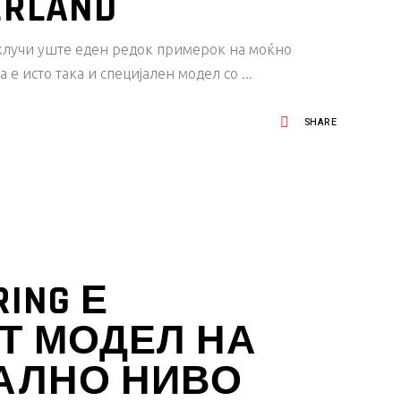
ERLAND
иклучи уште еден редок примерок на моќно
 е исто така и специјален модел со
SHARE
RING Е
Т МОДЕЛ НА
БАЛНО НИВО