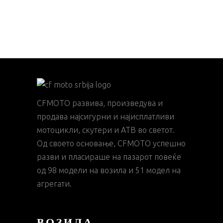
CFMOTO развива, произведува и
продава најсигурни и најисплатливи
мотоцикли, скутери и АТВ во светот.
Од своето основање, CFMOTO успешно
разви и пласираше на пазарот повеќе
од 98 модели на возила и 51 модел на
агрегати.