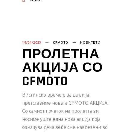
SHARE
19/04/2023
CFMOTO
НОВИТЕТИ
ПРОЛЕТНА
АКЦИЈА СО
CFMOTO
Вистинско време е за да ви ја
претставиме новата CFMOTO АКЦИЈА!
Со самиот почеток на пролетта ви
носиме уште една нова акција која
означува дека веќе сме навлезени во