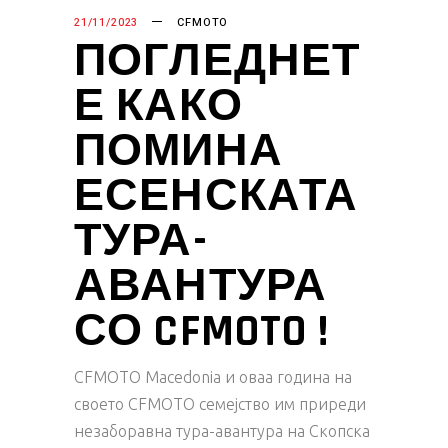
21/11/2023
CFMOTO
ПОГЛЕДНЕТ
Е КАКО
ПОМИНА
ЕСЕНСКАТА
ТУРА-
АВАНТУРА
СО CFMOTO !
CFMOTO Macedonia и оваа година на
своето CFMOTO семејство им приреди
незаборавна тура-авантура на Скопска