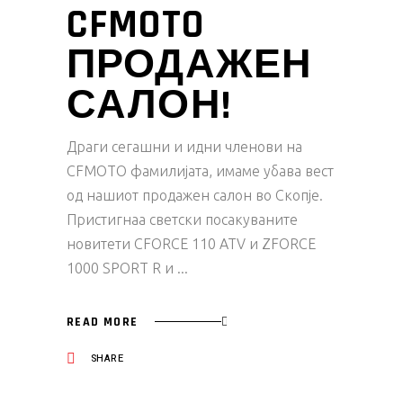
CFMOTO
ПРОДАЖЕН
САЛОН!
Драги сегашни и идни членови на
CFMOTO фамилијата, имаме убава вест
од нашиот продажен салон во Скопје.
Пристигнаа светски посакуваните
новитети CFORCE 110 ATV и ZFORCE
1000 SPORT R и
READ MORE
SHARE