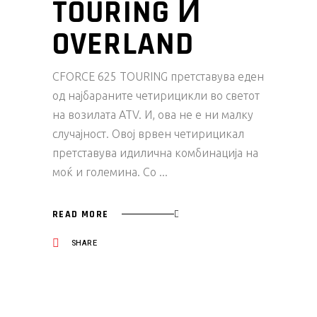
TOURING И
OVERLAND
CFORCE 625 TOURING претставува еден
од најбараните четирицикли во светот
на возилата ATV. И, ова не е ни малку
случајност. Овој врвен четирицикал
претставува идилична комбинација на
моќ и големина. Со
READ MORE
SHARE