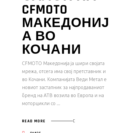
CFMOTO
МАКЕДОНИЈ
А ВО
КОЧАНИ
CFMOTO Македонија ја шири својата
мрежа, отсега има свој претставник и
во Кочани. Компанијата Веди Метал е
новиот застапник за најпродаваниот
бренд на АТВ возила во Европа и на
моторцикли со
READ MORE