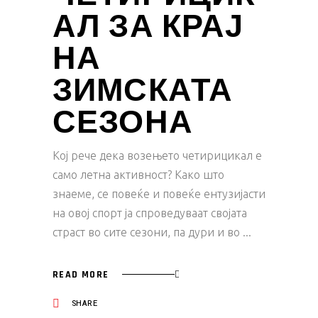
АЛ ЗА КРАЈ
НА
ЗИМСКАТА
СЕЗОНА
Кој рече дека возењето четирицикал е
само летна активност? Како што
знаеме, се повеќе и повеќе ентузијасти
на овој спорт ја спроведуваат својата
страст во сите сезони, па дури и во
READ MORE
SHARE