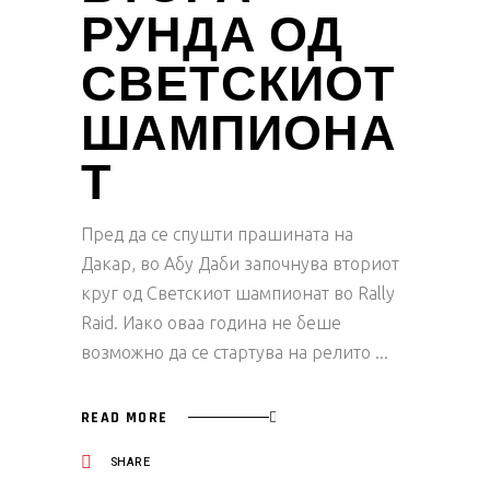
РУНДА ОД
СВЕТСКИОТ
ШАМПИОНА
Т
Пред да се спушти прашината на
Дакар, во Абу Даби започнува вториот
круг од Светскиот шампионат во Rally
Raid. Иако оваа година не беше
возможно да се стартува на релито
READ MORE
SHARE