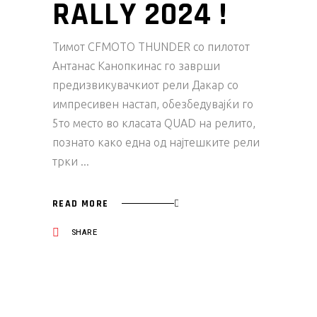
RALLY 2024 !
Тимот CFMOTO THUNDER со пилотот
Антанас Канопкинас го заврши
предизвикувачкиот рели Дакар со
импресивен настап, обезбедувајќи го
5то место во класата QUAD на релито,
познато како една од најтешките рели
трки
READ MORE
SHARE