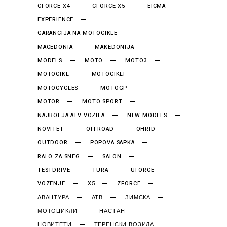
CFORCE X4
CFORCE X5
EICMA
EXPERIENCE
GARANCIJA NA MOTOCIKLE
MACEDONIA
MAKEDONIJA
MODELS
MOTO
MOTO3
MOTOCIKL
MOTOCIKLI
MOTOCYCLES
MOTOGP
MOTOR
MOTO SPORT
NAJBOLJA ATV VOZILA
NEW MODELS
NOVITET
OFFROAD
OHRID
OUTDOOR
POPOVA SAPKA
RALO ZA SNEG
SALON
TESTDRIVE
TURA
UFORCE
VOZENJE
X5
ZFORCE
АВАНТУРА
АТВ
ЗИМСКА
МОТОЦИКЛИ
НАСТАН
НОВИТЕТИ
ТЕРЕНСКИ ВОЗИЛА