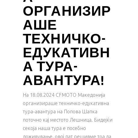
ОРГАНИЗИР
АШЕ
ТЕХНИЧКО-
ЕДУКАТИВН
А ТУРА-
АВАНТУРА!
На 18.08.2024 CFMOTO Mакедонија
организираше техничко-едукативна
тура-авантура на Попова Шапка
поточно кај местото Лешница. Бидејќи
секоја наша тура е посебно
доживување, овој пат решивме тоа да