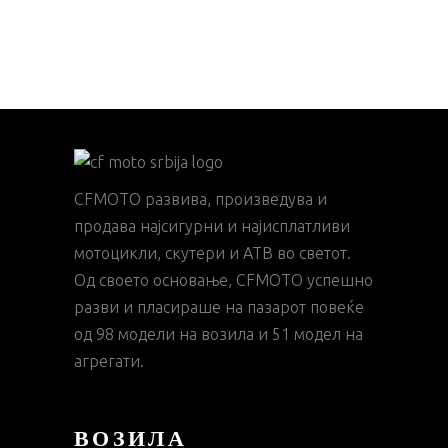
CFMOTO развива, произведува и
продава најсигурни и најисплатливи
мотоцикли, скутери и АТВ во светот.
Од своето основање, CFMOTO успешно
разви и пласираше на пазарот повеќе
од 98 модели на возила и 51 модел на
агрегати.
ВОЗИЛА