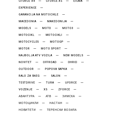
CFORCE X4
CFORCE X5
EICMA
EXPERIENCE
GARANCIJA NA MOTOCIKLE
MACEDONIA
MAKEDONIJA
MODELS
MOTO
MOTO3
MOTOCIKL
MOTOCIKLI
MOTOCYCLES
MOTOGP
MOTOR
MOTO SPORT
NAJBOLJA ATV VOZILA
NEW MODELS
NOVITET
OFFROAD
OHRID
OUTDOOR
POPOVA SAPKA
RALO ZA SNEG
SALON
TESTDRIVE
TURA
UFORCE
VOZENJE
X5
ZFORCE
АВАНТУРА
АТВ
ЗИМСКА
МОТОЦИКЛИ
НАСТАН
НОВИТЕТИ
ТЕРЕНСКИ ВОЗИЛА