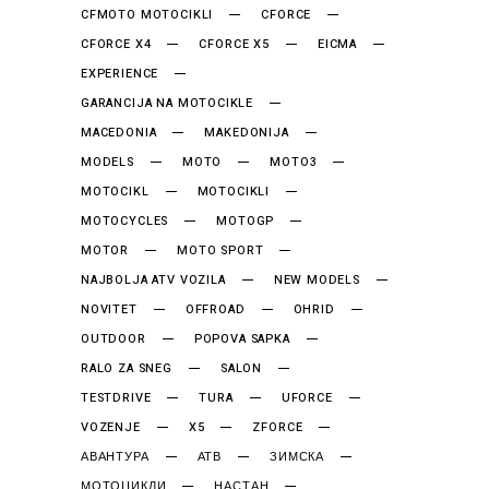
CFMOTO MOTOCIKLI
CFORCE
CFORCE X4
CFORCE X5
EICMA
EXPERIENCE
GARANCIJA NA MOTOCIKLE
MACEDONIA
MAKEDONIJA
MODELS
MOTO
MOTO3
MOTOCIKL
MOTOCIKLI
MOTOCYCLES
MOTOGP
MOTOR
MOTO SPORT
NAJBOLJA ATV VOZILA
NEW MODELS
NOVITET
OFFROAD
OHRID
OUTDOOR
POPOVA SAPKA
RALO ZA SNEG
SALON
TESTDRIVE
TURA
UFORCE
VOZENJE
X5
ZFORCE
АВАНТУРА
АТВ
ЗИМСКА
МОТОЦИКЛИ
НАСТАН