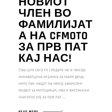
НОВИОТ
ЧЛЕН ВО
ФАМИЛИЈАТ
А НА CFMOTO
ЗА ПРВ ПАТ
КАЈ НАС!
Ова што сега го гледате не е некоја
минијатурна играчка за мали деца,
ниту пак нацрт на некој замислен
модел за мотоцикал, ова е вистински
снагатор кој за прв пат
READ MORE