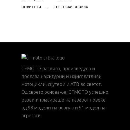
НОВИТЕТИ
ТЕРЕНСКИ ВОЗИЛА
CFMOTO развива, произведува и
продава најсигурни и најисплатливи
мотоцикли, скутери и АТВ во светот.
Од своето основање, CFMOTO успешно
разви и пласираше на пазарот повеќе
од 98 модели на возила и 51 модел на
агрегати.