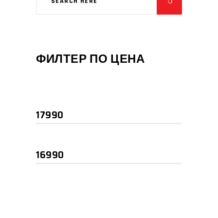
ФИЛТЕР ПО ЦЕНА
Мин.
Макс.
цена
цена