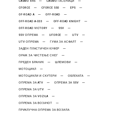
CASMO X4S
CASMO ГАСЕНИЦИ
CFORCE
CFORCE 550
EPS
OF-ROAD A
OFF-ROAD
OFF-ROAD A-033
OFF-ROAD KNIGHT
OFF-ROAD VICTORY
SSV
SSV ОПРЕМА
UFORCE
UTV
UTV ОПРЕМА
ГУМА ЗА АСФАЛТ
ЗАДЕН ПЛАСТИЧЕН КУФЕР
ОРАЖ ЗА ЧИСТЕЊЕ СНЕГ
ПРЕДЕН БРАНИК
ШЛЕМОВИ
МОТОЦИКЛ
МОТОЦИКЛИ И СКУТЕРИ
ОБЛЕКАТА
ОПРЕМА ЗА ATV
ОПРЕМА ЗА SSV
ОПРЕМА ЗА UTV
ОПРЕМА ЗА VOZILA
ОПРЕМА ЗА ВОЗАЧОТ
ПРИКЛУЧНА ОПРЕМА ЗА ВОЗИЛА