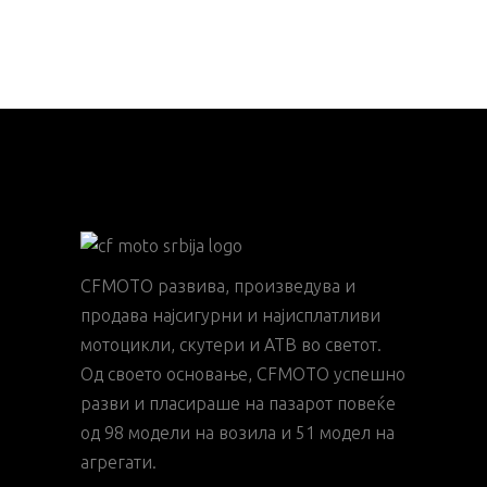
CFMOTO развива, произведува и
продава најсигурни и најисплатливи
мотоцикли, скутери и АТВ во светот.
Од своето основање, CFMOTO успешно
разви и пласираше на пазарот повеќе
од 98 модели на возила и 51 модел на
агрегати.