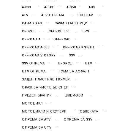
A-033
A-043
A-050
ABS
ATV
ATV ОПРЕМА
BULLBAR
CASMO X4S
CASMO ГАСЕНИЦИ
CFORCE
CFORCE 550
EPS
OF-ROAD A
OFF-ROAD
OFF-ROAD A-033
OFF-ROAD KNIGHT
OFF-ROAD VICTORY
SSV
SSV ОПРЕМА
UFORCE
UTV
UTV ОПРЕМА
ГУМА ЗА АСФАЛТ
ЗАДЕН ПЛАСТИЧЕН КУФЕР
ОРАЖ ЗА ЧИСТЕЊЕ СНЕГ
ПРЕДЕН БРАНИК
ШЛЕМОВИ
МОТОЦИКЛ
МОТОЦИКЛИ И СКУТЕРИ
ОБЛЕКАТА
ОПРЕМА ЗА ATV
ОПРЕМА ЗА SSV
ОПРЕМА ЗА UTV