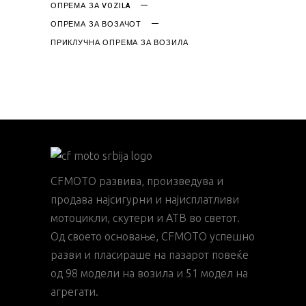
ОПРЕМА ЗА VOZILA
ОПРЕМА ЗА ВОЗАЧОТ
ПРИКЛУЧНА ОПРЕМА ЗА ВОЗИЛА
CFMOTO развива, произведува и
продава најсигурни и најисплатливи
мотоцикли, скутери и АТВ во светот.
Од своето основање, CFMOTO успешно
разви и пласираше на пазарот повеќе
од 98 модели на возила и 51 модел на
агрегати.