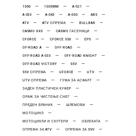
1000
1500MM
A-021
A-033
A-043
A-050
ABS
ATV
ATV ОПРЕМА
BULLBAR
CASMO X4S
CASMO ГАСЕНИЦИ
CFORCE
CFORCE 550
EPS
OF-ROAD A
OFF-ROAD
OFF-ROAD A-033
OFF-ROAD KNIGHT
OFF-ROAD VICTORY
SSV
SSV ОПРЕМА
UFORCE
UTV
UTV ОПРЕМА
ГУМА ЗА АСФАЛТ
ЗАДЕН ПЛАСТИЧЕН КУФЕР
ОРАЖ ЗА ЧИСТЕЊЕ СНЕГ
ПРЕДЕН БРАНИК
ШЛЕМОВИ
МОТОЦИКЛ
МОТОЦИКЛИ И СКУТЕРИ
ОБЛЕКАТА
ОПРЕМА ЗА ATV
ОПРЕМА ЗА SSV