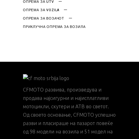
ОПРЕМА ЗА UTV
ОПРЕМА ЗА VOZILA
ОПРЕМА ЗА ВОЗАЧОТ
ПРИКЛУЧНА ОПРЕМА ЗА ВОЗИЛА
CFMOTO развива, произведува и
продава најсигурни и најисплатливи
мотоцикли, скутери и АТВ во светот.
Од своето основање, CFMOTO успешно
разви и пласираше на пазарот повеќе
од 98 модели на возила и 51 модел на