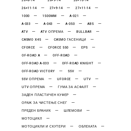
26×8-14
26×9-14
26×10-14
26×11-14
27×9-14
27×11-14
1000
1500MM
A-021
A-033
A-043
A-050
ABS
ATV
ATV ОПРЕМА
BULLBAR
CASMO X4S
CASMO ГАСЕНИЦИ
CFORCE
CFORCE 550
EPS
OF-ROAD A
OFF-ROAD
OFF-ROAD A-033
OFF-ROAD KNIGHT
OFF-ROAD VICTORY
SSV
SSV ОПРЕМА
UFORCE
UTV
UTV ОПРЕМА
ГУМА ЗА АСФАЛТ
ЗАДЕН ПЛАСТИЧЕН КУФЕР
ОРАЖ ЗА ЧИСТЕЊЕ СНЕГ
ПРЕДЕН БРАНИК
ШЛЕМОВИ
МОТОЦИКЛ
МОТОЦИКЛИ И СКУТЕРИ
ОБЛЕКАТА