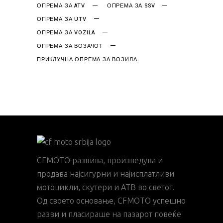
ОПРЕМА ЗА ATV
ОПРЕМА ЗА SSV
ОПРЕМА ЗА UTV
ОПРЕМА ЗА VOZILA
ОПРЕМА ЗА ВОЗАЧОТ
ПРИКЛУЧНА ОПРЕМА ЗА ВОЗИЛА
CFMOTO развива, произведува и
продава најсигурни и најисплатливи
мотоцикли, скутери и АТВ во светот.
Од своето основање, CFMOTO успешно
разви и пласираше на пазарот повеќе