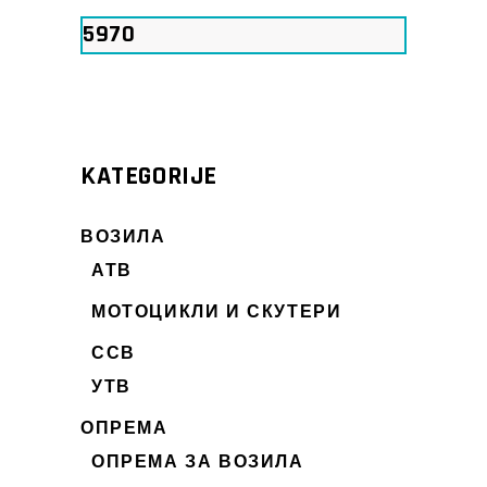
Мин.
Макс.
цена
цена
KATEGORIJE
ВОЗИЛА
АТВ
МОТОЦИКЛИ И СКУТЕРИ
ССВ
УТВ
ОПРЕМА
ОПРЕМА ЗА ВОЗИЛА