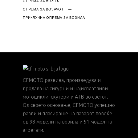
ОПРЕМА ЗА VOZILA
ОПРЕМА ЗА ВОЗАЧОТ
ПРИКЛУЧНА ОПРЕМА ЗА ВОЗИЛА
CFMOTO развива, произведува и
продава најсигурни и најисплатливи
мотоцикли, скутери и АТВ во светот.
Од своето основање, CFMOTO успешно
разви и пласираше на пазарот повеќе
од 98 модели на возила и 51 модел на
агрегати.