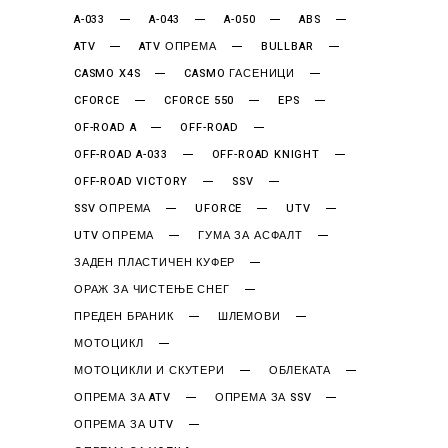
A-033
A-043
A-050
ABS
ATV
ATV ОПРЕМА
BULLBAR
CASMO X4S
CASMO ГАСЕНИЦИ
CFORCE
CFORCE 550
EPS
OF-ROAD A
OFF-ROAD
OFF-ROAD A-033
OFF-ROAD KNIGHT
OFF-ROAD VICTORY
SSV
SSV ОПРЕМА
UFORCE
UTV
UTV ОПРЕМА
ГУМА ЗА АСФАЛТ
ЗАДЕН ПЛАСТИЧЕН КУФЕР
ОРАЖ ЗА ЧИСТЕЊЕ СНЕГ
ПРЕДЕН БРАНИК
ШЛЕМОВИ
МОТОЦИКЛ
МОТОЦИКЛИ И СКУТЕРИ
ОБЛЕКАТА
ОПРЕМА ЗА ATV
ОПРЕМА ЗА SSV
ОПРЕМА ЗА UTV