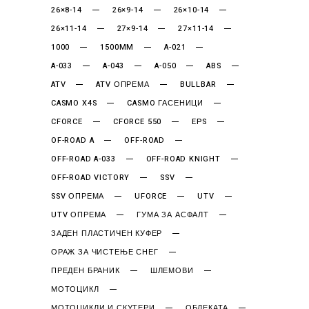
26×8-14
26×9-14
26×10-14
26×11-14
27×9-14
27×11-14
1000
1500MM
A-021
A-033
A-043
A-050
ABS
ATV
ATV ОПРЕМА
BULLBAR
CASMO X4S
CASMO ГАСЕНИЦИ
CFORCE
CFORCE 550
EPS
OF-ROAD A
OFF-ROAD
OFF-ROAD A-033
OFF-ROAD KNIGHT
OFF-ROAD VICTORY
SSV
SSV ОПРЕМА
UFORCE
UTV
UTV ОПРЕМА
ГУМА ЗА АСФАЛТ
ЗАДЕН ПЛАСТИЧЕН КУФЕР
ОРАЖ ЗА ЧИСТЕЊЕ СНЕГ
ПРЕДЕН БРАНИК
ШЛЕМОВИ
МОТОЦИКЛ
МОТОЦИКЛИ И СКУТЕРИ
ОБЛЕКАТА