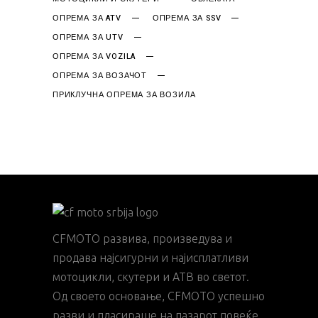
ОПРЕМА ЗА ATV
ОПРЕМА ЗА SSV
ОПРЕМА ЗА UTV
ОПРЕМА ЗА VOZILA
ОПРЕМА ЗА ВОЗАЧОТ
ПРИКЛУЧНА ОПРЕМА ЗА ВОЗИЛА
CFMOTO развива, произведува и
продава најсигурни и најисплатливи
мотоцикли, скутери и АТВ во светот.
Од своето основање, CFMOTO успешно
разви и пласираше на пазарот повеќе