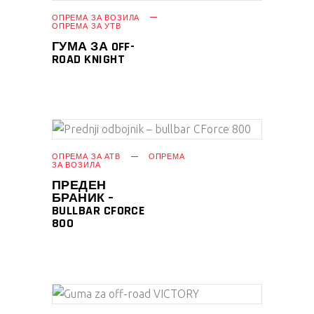
ПРОЧИТАЈ ПОВЕЌЕ
ОПРЕМА ЗА ВОЗИЛА
ОПРЕМА ЗА УТВ
ГУМА ЗА OFF-
ROAD KNIGHT
ПРОЧИТАЈ ПОВЕЌЕ
ОПРЕМА ЗА АТВ
ОПРЕМА
ЗА ВОЗИЛА
ПРЕДЕН
БРАНИК –
BULLBAR CFORCE
800