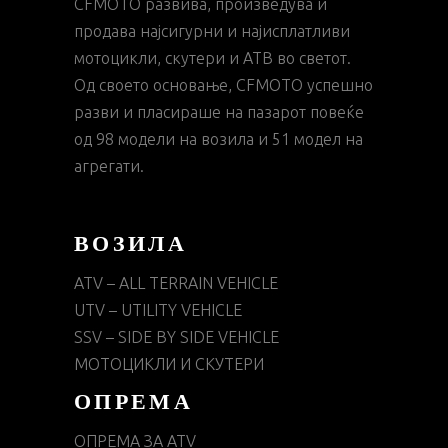
CFMOTO развива, произведува и
продава најсигурни и најисплатливи
мотоцикли, скутери и АТВ во светот.
Од своето основање, CFMOTO успешно
разви и пласираше на пазарот повеќе
од 98 модели на возила и 51 модел на
агрегати.
ВОЗИЛА
ATV – ALL TERRAIN VEHICLE
UTV – UTILITY VEHICLE
SSV – SIDE BY SIDE VEHICLE
МОТОЦИКЛИ И СКУТЕРИ
ОПРЕМА
ОПРЕМА ЗА ATV