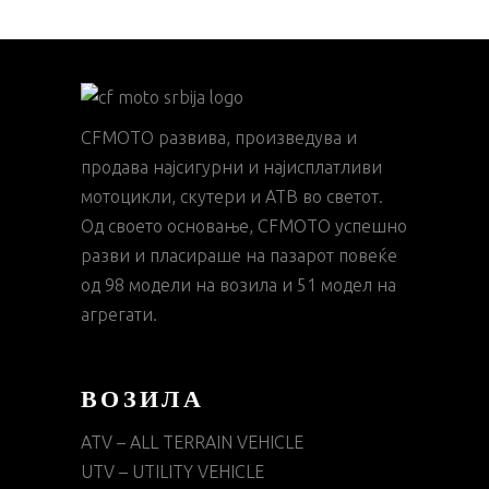
CFMOTO развива, произведува и
продава најсигурни и најисплатливи
мотоцикли, скутери и АТВ во светот.
Од своето основање, CFMOTO успешно
разви и пласираше на пазарот повеќе
од 98 модели на возила и 51 модел на
агрегати.
ВОЗИЛА
ATV – ALL TERRAIN VEHICLE
UTV – UTILITY VEHICLE