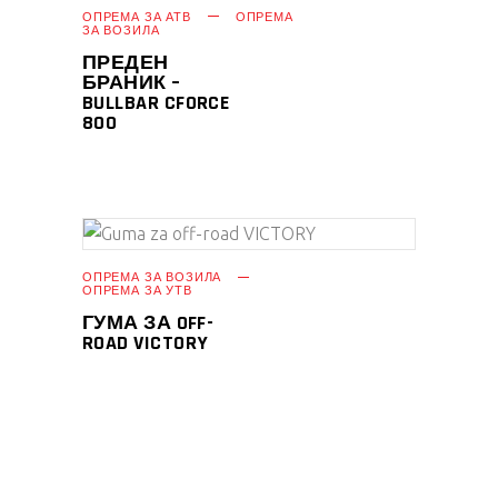
ПРОЧИТАЈ ПОВЕЌЕ
ОПРЕМА ЗА АТВ
ОПРЕМА
ЗА ВОЗИЛА
ПРЕДЕН
БРАНИК –
BULLBAR CFORCE
800
ПРОЧИТАЈ ПОВЕЌЕ
ОПРЕМА ЗА ВОЗИЛА
ОПРЕМА ЗА УТВ
ГУМА ЗА OFF-
ROAD VICTORY