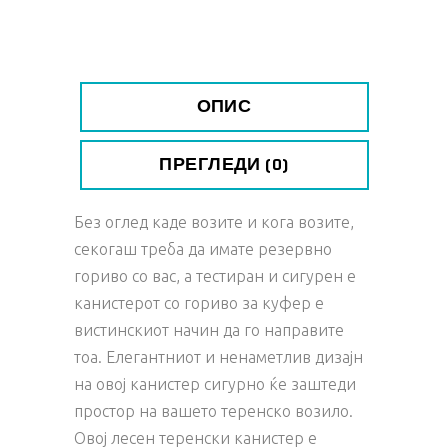
ОПИС
ПРЕГЛЕДИ (0)
Без оглед каде возите и кога возите,
секогаш треба да имате резервно
гориво со вас, а тестиран и сигурен е
канистерот со гориво за куфер е
вистинскиот начин да го направите
тоа. Елегантниот и ненаметлив дизајн
на овој канистер сигурно ќе заштеди
простор на вашето теренско возило.
Овој лесен теренски канистер е