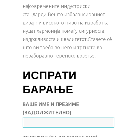
најсовремените индустриски
стандарди.Вешто избалансираниот
дизајн и високото ниво на изработка
нудат хармонија помеѓу сигурноста,
издржливоста и квалитетот.Ставете сè
што ви треба во него и тргнете во
незаборавно теренско возење.
ИСПРАТИ
БАРАЊЕ
ВАШЕ ИМЕ И ПРЕЗИМЕ
(ЗАДОЛЖИТЕЛНО)