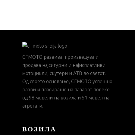
CFMOTO развива, произведува и
продава најсигурни и најисплатливи
мотоцикли, скутери и АТВ во светот.
Од своето основање, CFMOTO успешно
разви и пласираше на пазарот повеќе
од 98 модели на возила и 51 модел на
агрегати.
ВОЗИЛА