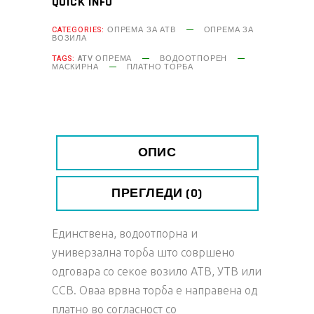
QUICK INFO
CATEGORIES:
ОПРЕМА ЗА АТВ
ОПРЕМА ЗА
ВОЗИЛА
TAGS:
ATV ОПРЕМА
ВОДООТПОРЕН
МАСКИРНА
ПЛАТНО ТОРБА
ОПИС
ПРЕГЛЕДИ (0)
Единствена, водоотпорна и
универзална торба што совршено
одговара со секое возило АТВ, УТВ или
ССВ. Оваа врвна торба е направена од
платно во согласност со